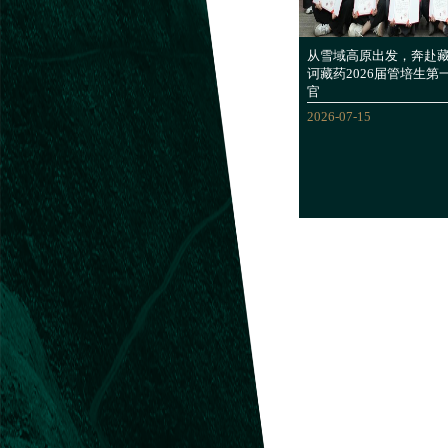
从雪域高原出发，奔赴
诃藏药2026届管培生
官
2026-07-15