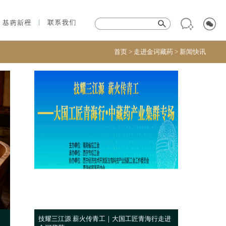
首页
>
走进金诃藏药
>
新闻快讯
技耀三江源 薪火传青工｜大国工匠青海行走进
基药