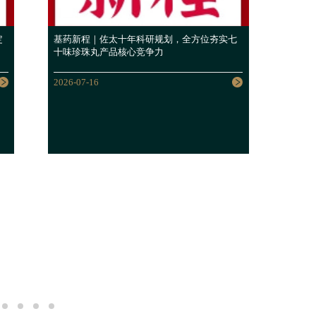
定
基药新程｜佐太十年科研规划，全方位夯实七
基药
十味珍珠丸产品核心竞争力
珍珠
2026-07-16
2026-