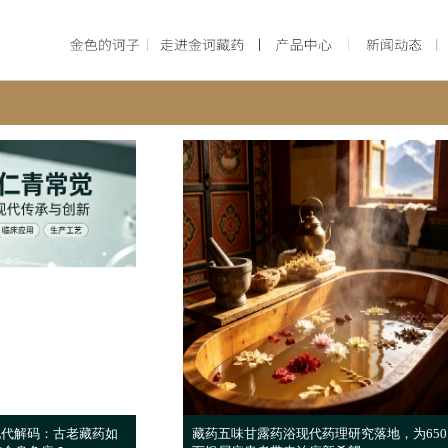
现代解码：古老藏药如
藏药五味甘露药浴现代药理研究落地，为650