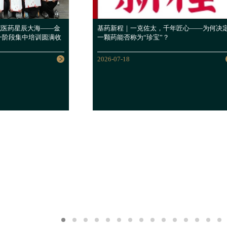
藏医药星辰大海——金
基药新程｜一克佐太，千年匠心——为何决
第一阶段集中培训圆满收
一颗药能否称为“珍宝”？
2026-07-18